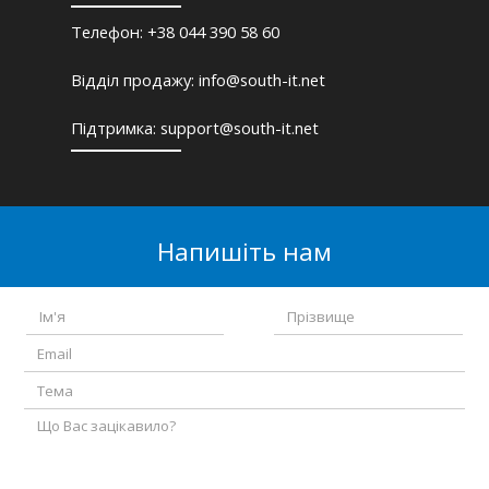
Телефон: +38 044 390 58 60
Відділ продажу: info@south-it.net
Підтримка: support@south-it.net
Напишіть нам
Name
Theme
Body