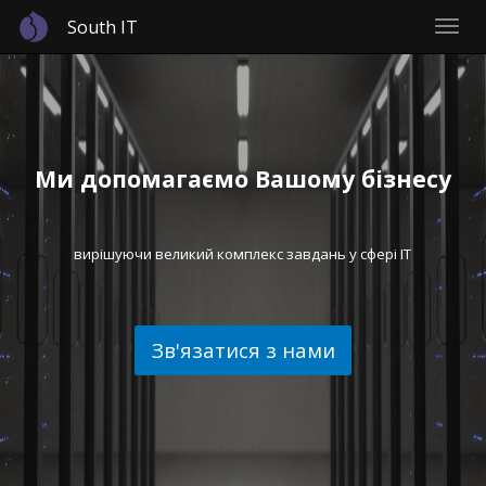
Skip
South IT
Toggl
to
navig
main
content
Ми допомагаємо Вашому бізнесу
вирішуючи великий комплекс завдань у сфері IT
Зв'язатися з нами